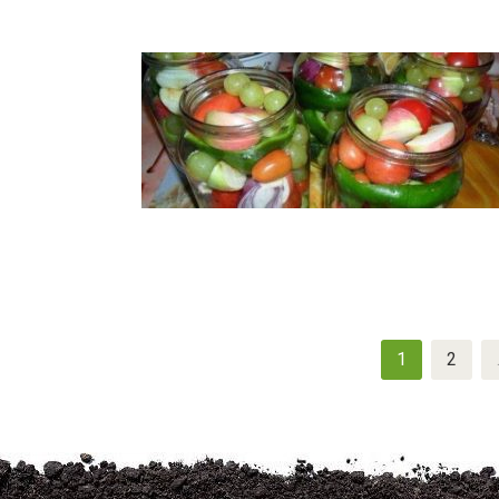
Navigation
1
2
des
articles