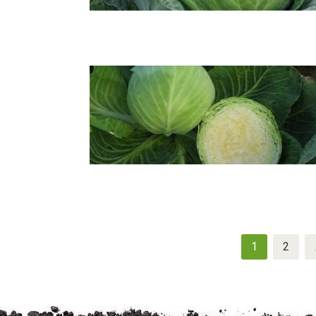
Navigation
1
2
des
articles