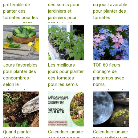
préférable de
des semis pour
un jour favorable
planter des
jardiniers et
pour planter des
tomates pour les
jardiniers pour
tomates
semis en 2023 -
2024 et tableau
calendrier et
de plantation
caractéristiques
de la
transplantation
Jours favorables
Les meilleurs
TOP 60 fleurs
pour planter des
jours pour planter
d'onagre de
concombres
des tomates
printemps avec
selon le
pour les semis
noms,
calendrier lunaire
selon le
descriptions et
en mai 2024
calendrier lunaire
lesquelles choisir
en 2024
Quand planter
Calendrier lunaire
Calendrier lunaire