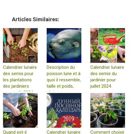
Articles Similaires:
Calendrier lunaire
Description du
Calendrier lunaire
des semis pour
poisson lune et à
des semis du
les plantations
quoi il ressemble,
jardinier pour
des jardiniers
taille et poids,
juillet 2024
pour août 2024
régime
alimentaire et où
il vit
Quand est-il
Calendrier lunaire
Comment choisir