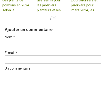
des plants de
des semis pour
pour jardiniers et
poivrons en 2024
les jardiniers
jardiniers pour
selon le
planteurs et les
mars 2024, les
calendrier lunaire
jardiniers pour
meilleurs et les
0
?
septembre 2024
pires jours pour
semer
Ajouter un commentaire
Nom
*
E-mail
*
Un commentaire