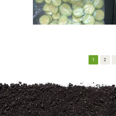
Navigation
1
2
des
articles