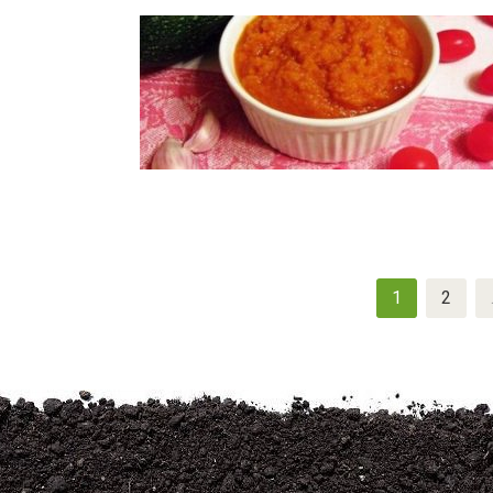
Navigation
1
2
des
articles