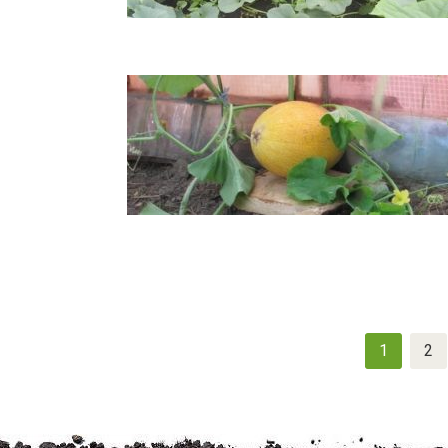
Navigation
1
2
des
articles