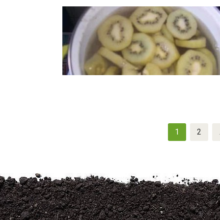
Navigation
1
2
des
articles