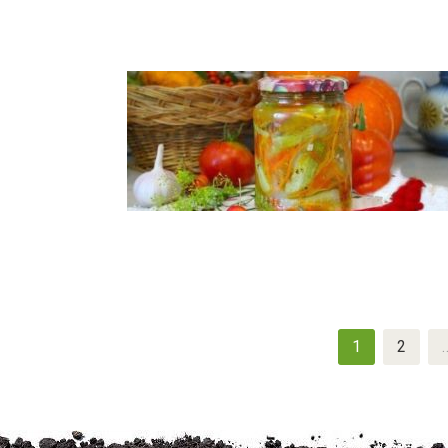
Navigation
1
2
des
articles