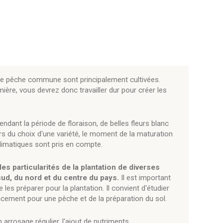
s de pêche commune sont principalement cultivées.
mière, vous devrez donc travailler dur pour créer les
.
ndant la période de floraison, de belles fleurs blanc
s du choix d'une variété, le moment de la maturation
 climatiques sont pris en compte.
es particularités de la plantation de diverses
sud, du nord et du centre du pays.
Il est important
 les préparer pour la plantation. Il convient d'étudier
acement pour une pêche et de la préparation du sol.
 arrosage régulier, l'ajout de nutriments,