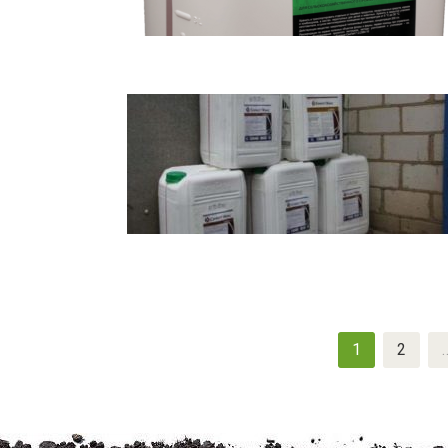
Navigation
1
2
des
articles