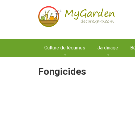
Aller
au
contenu
Culture de légumes
Jardinage
Bé
Fongicides