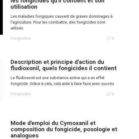
les fongicides qu'il contient et son
utilisation
Les maladies fongiques causent de graves dommages à
l'agriculture. Pour les combattre, des fongicides sont
utilisés
Fongicides
0
Description et principe d'action du
fludioxonil, quels fongicides il contient
Le fludioxonil est une substance active qui a un effet
fongicide. Grâce à cela, cela aide à faire face avec succès
Fongicides
0
Mode d'emploi du Cymoxanil et
composition du fongicide, posologie et
analogues