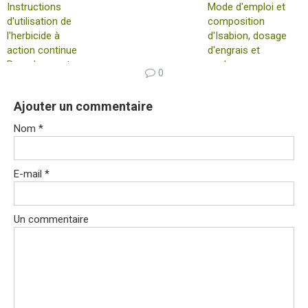
Instructions
Mode d'emploi et
d'utilisation de
composition
l'herbicide à
d'Isabion, dosage
action continue
d'engrais et
Roundup contre
analogues
0
les mauvaises
herbes et
Ajouter un commentaire
comment les
diluer
Nom
*
correctement
E-mail
*
Un commentaire