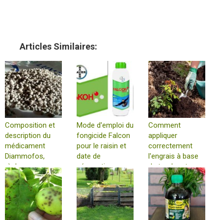
Articles Similaires:
Composition et
Mode d'emploi du
Comment
description du
fongicide Falcon
appliquer
médicament
pour le raisin et
correctement
Diammofos,
date de
l'engrais à base
règles
péremption
de tourbe et
d'utilisation au
pourquoi il est
jardin
nécessaire