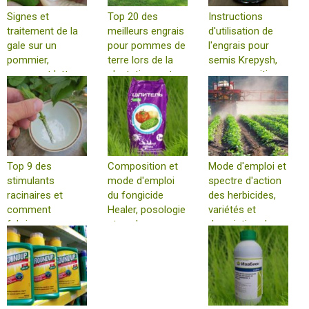
Signes et
Top 20 des
Instructions
traitement de la
meilleurs engrais
d'utilisation de
gale sur un
pour pommes de
l'engrais pour
pommier,
terre lors de la
semis Krepysh,
comment lutter
plantation en trou
sa composition
avec des
au printemps
et ses analogues
médicaments et
2023
des remèdes
populaires
Top 9 des
Composition et
Mode d'emploi et
stimulants
mode d'emploi
spectre d'action
racinaires et
du fongicide
des herbicides,
comment
Healer, posologie
variétés et
fabriquer un
et analogues
description des
analogue à la
meilleurs
maison