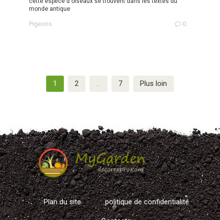
cette espèce d'oiseaux se trouvent dans les textes du
monde antique
Pigeons
0
Navigation
1
2
…
7
Plus loin
des
articles
Plan du site
politique de confidentialité