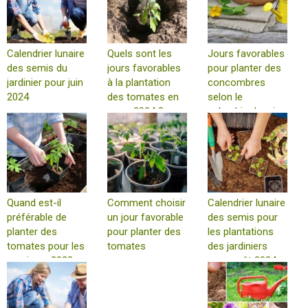
Calendrier lunaire
Quels sont les
Jours favorables
des semis du
jours favorables
pour planter des
jardinier pour juin
à la plantation
concombres
2024
des tomates en
selon le
mars 2024 ?
calendrier lunaire
en mai 2024
Quand est-il
Comment choisir
Calendrier lunaire
préférable de
un jour favorable
des semis pour
planter des
pour planter des
les plantations
tomates pour les
tomates
des jardiniers
semis en 2023 -
pour août 2024
calendrier et
caractéristiques
de la