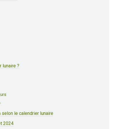
r lunaire ?
eurs
r
n selon le calendrier lunaire
let 2024