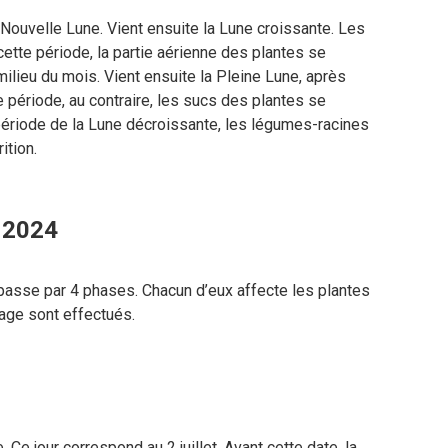
uvelle Lune. Vient ensuite la Lune croissante. Les
 cette période, la partie aérienne des plantes se
ilieu du mois. Vient ensuite la Pleine Lune, après
e période, au contraire, les sucs des plantes se
 période de la Lune décroissante, les légumes-racines
ition.
t 2024
e passe par 4 phases. Chacun d’eux affecte les plantes
nage sont effectués.
e jour correspond au 2 juillet. Avant cette date, la