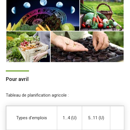
Pour avril
Tableau de planification agricole :
(
Types d'emplois
1…4 (U)
5…11 (U)