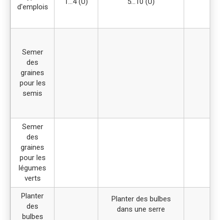
(N
1…4 (U)
5…10 (U)
d'emplois
Semer
des
graines
pour les
semis
Semer
des
graines
pour les
légumes
verts
Planter
Planter des bulbes
des
dans une serre
bulbes