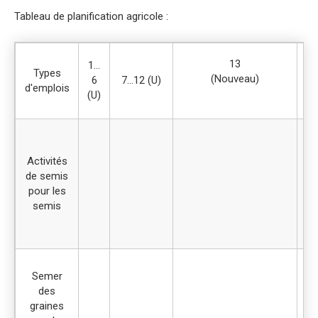
Tableau de planification agricole :
13
1…
Types
(Nouveau)
6
7…12 (U)
1
d'emplois
(U)
Se
Activités
p
de semis
ma
pour les
p
semis
S
Semer
l'
des
graines
co