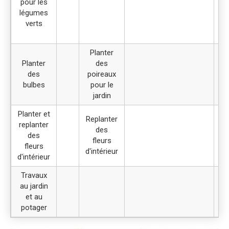
pour les
légumes
l
verts
pe
Planter
Planter
des
des
poireaux
bulbes
pour le
jardin
Planter et
Replanter
replanter
Se
des
des
fleurs
fleurs
d'
d'intérieur
d'intérieur
Travaux
au jardin
et au
potager