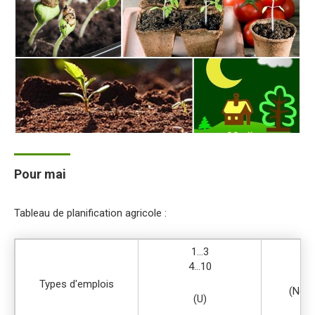
Pour mai
Tableau de planification agricole :
1…3
4…10
Types d'emplois
(Nouv
(U)